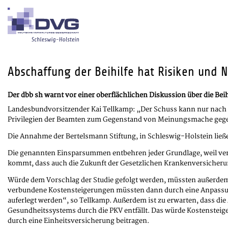
Abschaffung der Beihilfe hat Risiken und
Der dbb sh warnt vor einer oberflächlichen Diskussion über die Bei
Landesbundvorsitzender Kai Tellkamp: „Der Schuss kann nur nach hi
Privilegien der Beamten zum Gegenstand von Meinungsmache gegen
Die Annahme der Bertelsmann Stiftung, in Schleswig-Holstein ließen 
Die genannten Einsparsummen entbehren jeder Grundlage, weil vers
kommt, dass auch die Zukunft der Gesetzlichen Krankenversicheru
Würde dem Vorschlag der Studie gefolgt werden, müssten außerdem
verbundene Kostensteigerungen müssten dann durch eine Anpassung
auferlegt werden“, so Tellkamp. Außerdem ist zu erwarten, dass d
Gesundheitssystems durch die PKV entfällt. Das würde Kostenstei
durch eine Einheitsversicherung beitragen.