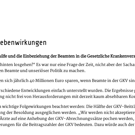
 Nebenwirkungen
hilfe und die Einbeziehung der Beamten in die Gesetzliche Krankenver
nten losgehen!“ Es war nur eine Frage der Zeit, nicht aber der Sacha
 Beamte und unseriöser Politik zu machen.
sich jährlich 40 Millionen Euro sparen, wenn Beamte in der GKV sind, i
chiedene Entwicklungen einfach unterstellt wurden. Die Ergebnisse ge
ng nicht frei von Herausforderungen mit derzeit kaum absehbaren Ko
 wichtige Folgewirkungen beachtet werden: Die Hälfte der GKV-Beitr
 der Besoldung ausgeglichen werden. „Wir werden nicht akzeptieren
ie Ärzte auf eine Anhebung der GKV-Abrechnungssätze pochen werden,
gerungen für die Beitragszahler der GKV bedeuten. Dazu würde auch 