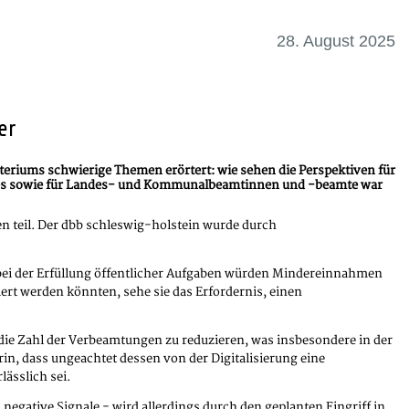
28. August 2025
er
eriums schwierige Themen erörtert: wie sehen die Perspektiven für
ndes sowie für Landes- und Kommunalbeamtinnen und -beamte war
en teil. Der dbb schleswig-holstein wurde durch
 bei der Erfüllung öffentlicher Aufgaben würden Mindereinnahmen
t werden könnten, sehe sie das Erfordernis, einen
die Zahl der Verbeamtungen zu reduzieren, was insbesondere in der
in, dass ungeachtet dessen von der Digitalisierung eine
ässlich sei.
egative Signale - wird allerdings durch den geplanten Eingriff in