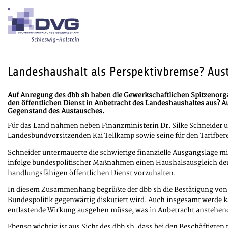
Landeshaushalt als Perspektivbremse? Aust
Auf Anregung des dbb sh haben die Gewerkschaftlichen Spitzenorga
den öffentlichen Dienst in Anbetracht des Landeshaushaltes aus
Gegenstand des Austausches.
Für das Land nahmen neben Finanzministerin Dr. Silke Schneider un
Landesbundvorsitzenden Kai Tellkamp sowie seine für den Tarifbere
Schneider untermauerte die schwierige finanzielle Ausgangslage m
infolge bundespolitischer Maßnahmen einen Haushalsausgleich deu
handlungsfähigen öffentlichen Dienst vorzuhalten.
In diesem Zusammenhang begrüßte der dbb sh die Bestätigung von Dr
Bundespolitik gegenwärtig diskutiert wird. Auch insgesamt werde k
entlastende Wirkung ausgehen müsse, was in Anbetracht anstehend
Ebenso wichtig ist aus Sicht des dbb sh, dass bei den Beschäftigte