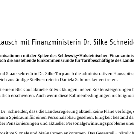
ausch mit Finanzministerin Dr. Silke Schneid
nisationen mit der Spitze des Schleswig-Holsteinischen Finanzminist
? Auch die anstehende Einkommensrunde für Tarifbeschäftigte des La
d Staatssekretärin Dr. Silke Torp auch die administrativen Hausspitz
ich zuständige Stellvertreterin Daniela Schönecker vertreten.
it einem Blick auf aktuelle Entwicklungen: neben Kostensteigerungen
tlich erschweren. Auch wenn diese Rahmenbedingungen nicht ignorier
. Schneider, dass die Landesregierung aktuell keine Pläne verfolge, 
aum Spielraum für einen Personalabbau gesehen. Einigkeit bestand dar
er Pensionierungen und aktueller Personalgewinnungsprobleme unerl
n positive Signale und Maßnahmen ankommen. Das Gegenteil - nämlich n