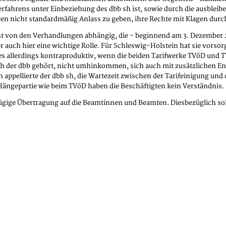
rfahrens unter Einbeziehung des dbb sh ist, sowie durch die ausblei
ten nicht standardmäßig Anlass zu geben, ihre Rechte mit Klagen durc
 von den Verhandlungen abhängig, die - beginnend am 3. Dezember 2
er auch hier eine wichtige Rolle. Für Schleswig-Holstein hat sie vorsor
es allerdings kontraproduktiv, wenn die beiden Tarifwerke TVöD und T
ch der dbb gehört, nicht umhinkommen, sich auch mit zusätzlichen E
 appellierte der dbb sh, die Wartezeit zwischen der Tarifeinigung u
ängepartie wie beim TVöD haben die Beschäftigten kein Verständnis.
ügige Übertragung auf die Beamtinnen und Beamten. Diesbezüglich sollt