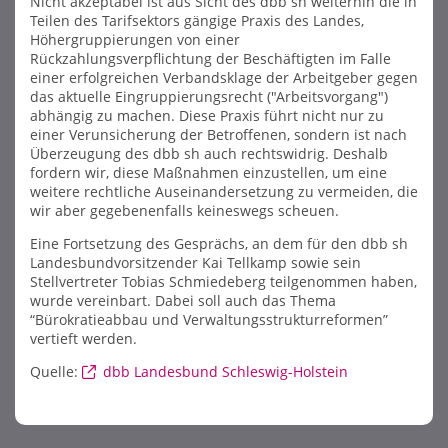
Nicht akzeptabel ist aus Sicht des dbb sh weiterhin die in
Teilen des Tarifsektors gängige Praxis des Landes,
Höhergruppierungen von einer
Rückzahlungsverpflichtung der Beschäftigten im Falle
einer erfolgreichen Verbandsklage der Arbeitgeber gegen
das aktuelle Eingruppierungsrecht ("Arbeitsvorgang")
abhängig zu machen. Diese Praxis führt nicht nur zu
einer Verunsicherung der Betroffenen, sondern ist nach
Überzeugung des dbb sh auch rechtswidrig. Deshalb
fordern wir, diese Maßnahmen einzustellen, um eine
weitere rechtliche Auseinandersetzung zu vermeiden, die
wir aber gegebenenfalls keineswegs scheuen.
Eine Fortsetzung des Gesprächs, an dem für den dbb sh
Landesbundvorsitzender Kai Tellkamp sowie sein
Stellvertreter Tobias Schmiedeberg teilgenommen haben,
wurde vereinbart. Dabei soll auch das Thema
“Bürokratieabbau und Verwaltungsstrukturreformen”
vertieft werden.
Quelle:
dbb Landesbund Schleswig-Holstein