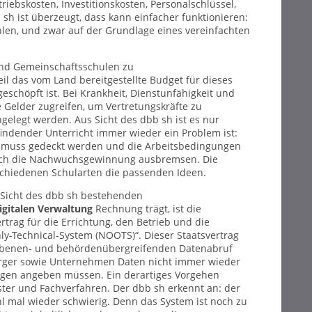
bskosten, Investitionskosten, Personalschlüssel,
h ist überzeugt, dass kann einfacher funktionieren:
ahlen, und zwar auf der Grundlage eines vereinfachten
 und Gemeinschaftsschulen zu
il das vom Land bereitgestellte Budget für dieses
geschöpft ist. Bei Krankheit, Dienstunfähigkeit und
 Gelder zugreifen, um Vertretungskräfte zu
gelegt werden. Aus Sicht des dbb sh ist es nur
tfindender Unterricht immer wieder ein Problem ist:
en muss gedeckt werden und die Arbeitsbedingungen
noch die Nachwuchsgewinnung ausbremsen. Die
schiedenen Schularten die passenden Ideen.
 Sicht des dbb sh bestehenden
igitalen Verwaltung
Rechnung trägt, ist die
rag für die Errichtung, den Betrieb und die
-Technical-System (NOOTS)“. Dieser Staatsvertrag
n ebenen- und behördenübergreifenden Datenabruf
 Bürger sowie Unternehmen Daten nicht immer wieder
ungen angeben müssen. Ein derartiges Vorgehen
gister und Fachverfahren. Der dbb sh erkennt an: der
hl mal wieder schwierig. Denn das System ist noch zu