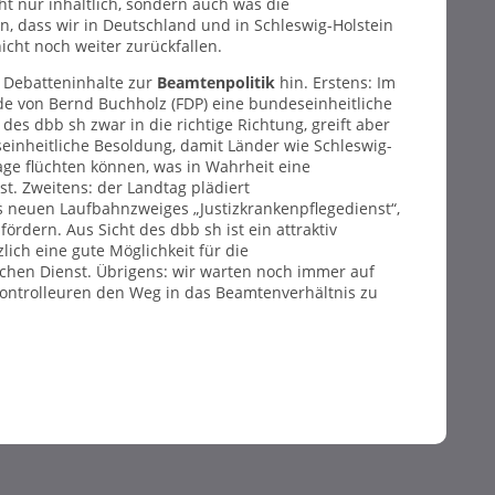
ht nur inhaltlich, sondern auch was die
fen, dass wir in Deutschland und in Schleswig-Holstein
cht noch weiter zurückfallen.
i Debatteninhalte zur
Beamtenpolitik
hin. Erstens: Im
e von Bernd Buchholz (FDP) eine bundeseinheitliche
des dbb sh zwar in die richtige Richtung, greift aber
seinheitliche Besoldung, damit Länder wie Schleswig-
age flüchten können, was in Wahrheit eine
t. Zweitens: der Landtag plädiert
es neuen Laufbahnzweiges „Justizkrankenpflegedienst“,
rdern. Aus Sicht des dbb sh ist ein attraktiv
lich eine gute Möglichkeit für die
chen Dienst. Übrigens: wir warten noch immer auf
kontrolleuren den Weg in das Beamtenverhältnis zu