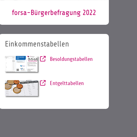
forsa-Bürgerbefragung 2022
Einkommenstabellen
Besoldungstabellen
Entgelttabellen