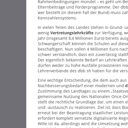
Rahmenbedingungen mündet – es geht um Betrie
Elternbeiträge und Förderprogramme. Der dbb s
wer bestellt (in diesem Fall der Bund) muss z
Kennzahlensystems.
In vielen Teilen des Landes stehen in Grund-
wenig
Vertretungslehrkräfte
zur Verfügung, we
Jahr (insgesamt 8,4 Millionen Euro) bereits aus
Schwangerschaft können die Schulen auf diese
beschäftigen. Nun sollen 4 Millionen Euro nach
schwer verständlich, dass ein zuverlässig stat
Der eigentlich bekannte Bedarf an Lehrkräft
dürfen weder zu hohe Ausfälle provozieren 
Lehrerverbände des dbb sh haben für die ver
Eine wichtige Entscheidung, die dem auch aus
Nachbesserungsbedarf einer modernen und
d
Zustimmung des Landtages zu einem „Staatsvert
gemeinsame Nutzung des Nationalen Once-Only
stellt die rechtliche Grundlage dar, um eine
und -austausch zu realisieren. Ziel ist, dass
erneut bei der Beantragung staatlicher Leist
erfordert komplett vernetzte digitalisierte Re
Wille ist da, allerdings wird die Umsetzung wo