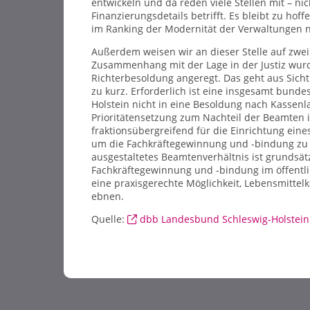
entwickeln und da reden viele Stellen mit – nic
Finanzierungsdetails betrifft. Es bleibt zu hof
im Ranking der Modernität der Verwaltungen ni
Außerdem weisen wir an dieser Stelle auf zwe
Zusammenhang mit der Lage in der Justiz wurd
Richterbesoldung angeregt. Das geht aus Sicht 
zu kurz. Erforderlich ist eine insgesamt bunde
Holstein nicht in eine Besoldung nach Kassenl
Prioritätensetzung zum Nachteil der Beamten is
fraktionsübergreifend für die Einrichtung ein
um die Fachkräftegewinnung und -bindung zu fö
ausgestaltetes Beamtenverhältnis ist grundsätz
Fachkräftegewinnung und -bindung im öffentli
eine praxisgerechte Möglichkeit, Lebensmittel
ebnen.
Quelle:
dbb Landesbund Schleswig-Holstein