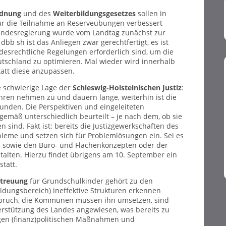
rdnung
und des
Weiterbildungsgesetzes
sollen in
r die Teilnahme an Reserveübungen verbessert
Landesregierung wurde vom Landtag zunächst zur
b sh ist das Anliegen zwar gerechtfertigt, es ist
esrechtliche Regelungen erforderlich sind, um die
utschland zu optimieren. Mal wieder wird innerhalb
tatt diese anzupassen.
e schwierige Lage der
Schleswig-Holsteinischen Justiz
:
ahren nehmen zu und dauern lange, weiterhin ist die
bunden. Die Perspektiven und eingeleiteten
mäß unterschiedlich beurteilt – je nach dem, ob sie
sind. Fakt ist: bereits die Justizgewerkschaften des
eme und setzen sich für Problemlösungen ein. Sei es
n sowie den Büro- und Flächenkonzepten oder der
stalten. Hierzu findet übrigens am 10. September ein
tatt.
treuung
für Grundschulkinder gehört zu den
ldungsbereich) ineffektive Strukturen erkennen
nspruch, die Kommunen müssen ihn umsetzen, sind
terstützung des Landes angewiesen, was bereits zu
tigen (finanz)politischen Maßnahmen und