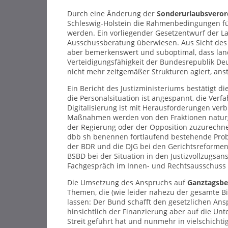
Durch eine Änderung der
Sonderurlaubsvero
Schleswig-Holstein die Rahmenbedingungen fü
werden. Ein vorliegender Gesetzentwurf der 
Ausschussberatung überwiesen. Aus Sicht des db
aber bemerkenswert und suboptimal, dass land
Verteidigungsfähigkeit der Bundesrepublik De
nicht mehr zeitgemäßer Strukturen agiert, ans
Ein Bericht des Justizministeriums bestätigt di
die Personalsituation ist angespannt, die Verf
Digitalisierung ist mit Herausforderungen ver
Maßnahmen werden von den Fraktionen naturge
der Regierung oder der Opposition zuzurechnen 
dbb sh benennen fortlaufend bestehende Probl
der BDR und die DJG bei den Gerichtsreforme
BSBD bei der Situation in den Justizvollzugsan
Fachgespräch im Innen- und Rechtsausschuss s
Die Umsetzung des Anspruchs auf
Ganztagsbe
Themen, die (wie leider nahezu der gesamte Bi
lassen: Der Bund schafft den gesetzlichen A
hinsichtlich der Finanzierung aber auf die Un
Streit geführt hat und nunmehr in vielschich