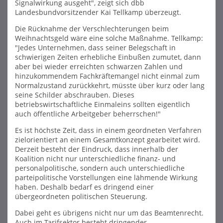
Signalwirkung ausgeht", zeigt sich dbb
Landesbundvorsitzender Kai Tellkamp überzeugt.
Die Rücknahme der Verschlechterungen beim
Weihnachtsgeld wäre eine solche Maßnahme. Tellkamp:
"Jedes Unternehmen, dass seiner Belegschaft in
schwierigen Zeiten erhebliche Einbußen zumutet, dann
aber bei wieder erreichten schwarzen Zahlen und
hinzukommendem Fachkräftemangel nicht einmal zum
Normalzustand zurückkehrt, müsste über kurz oder lang
seine Schilder abschrauben. Dieses
betriebswirtschaftliche Einmaleins sollten eigentlich
auch öffentliche Arbeitgeber beherrschen!"
Es ist höchste Zeit, dass in einem geordneten Verfahren
zielorientiert an einem Gesamtkonzept gearbeitet wird.
Derzeit besteht der Eindruck, dass innerhalb der
Koalition nicht nur unterschiedliche finanz- und
personalpolitische, sondern auch unterschiedliche
parteipolitische Vorstellungen eine lähmende Wirkung
haben. Deshalb bedarf es dringend einer
übergeordneten politischen Steuerung.
Dabei geht es übrigens nicht nur um das Beamtenrecht.
Auch im Tarifsektor besteht dringender