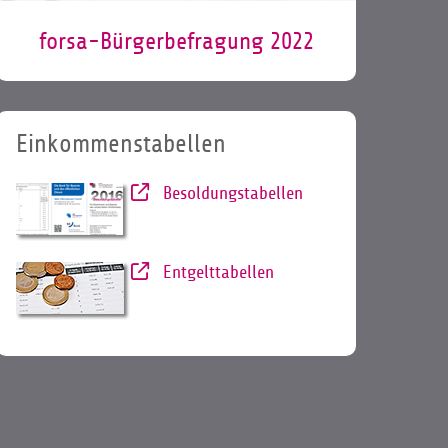
forsa-Bürgerbefragung 2022
Einkommenstabellen
Besoldungstabellen
Entgelttabellen