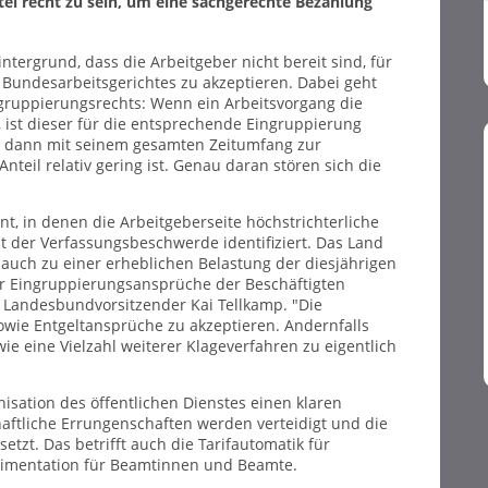
tel recht zu sein, um eine sachgerechte Bezahlung
tergrund, dass die Arbeitgeber nicht bereit sind, für
 Bundesarbeitsgerichtes zu akzeptieren. Dabei geht
gruppierungsrechts: Wenn ein Arbeitsvorgang die
, ist dieser für die entsprechende Eingruppierung
bst dann mit seinem gesamten Zeitumfang zur
Anteil relativ gering ist. Genau daran stören sich die
t, in denen die Arbeitgeberseite höchstrichterliche
t der Verfassungsbeschwerde identifiziert. Das Land
ht auch zu einer erheblichen Belastung der diesjährigen
er Eingruppierungsansprüche der Beschäftigten
b Landesbundvorsitzender Kai Tellkamp. "Die
sowie Entgeltansprüche zu akzeptieren. Andernfalls
wie eine Vielzahl weiterer Klageverfahren zu eigentlich
isation des öffentlichen Dienstes einen klaren
aftliche Errungenschaften werden verteidigt und die
tzt. Das betrifft auch die Tarifautomatik für
limentation für Beamtinnen und Beamte.