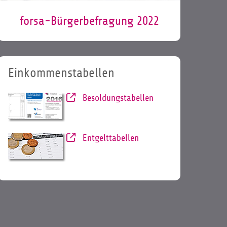
forsa-Bürgerbefragung 2022
Einkommenstabellen
Besoldungstabellen
Entgelttabellen