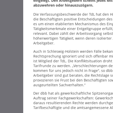
eingelegt. Den Arbeitgebern scheint jedes Mit
abzuwehren oder hinauszuzögern.
Die Verfassungsbeschwerde der TdL hat den Hin
die Beschäftigten positive Entscheidungen des
es um einen etablierten Mechanismus des Ein
Tätigkeitsmerkmale einer Entgeltgruppe erfüllt
relevant. Dabei zählt der Arbeitsvorgang sel
höherwertigen Tätigkeit, wenn deren isolierter 
Arbeitgeber.
Auch in Schleswig-Holstein werden Fälle bekann
Rechtsprechung ignoriert und sich offenbar mi
ist Mitglied der TdL. Die Konfliktsituation dro
Tarifrunde zu werden. „Verschlechterungen d
kommen für uns jedoch nicht in Frage", so db
Arbeitgeber sind gut beraten, die Rechtslage 
provozieren sie Frust bei den Beschäftigten so
ausgeurteilten Sachverhalten.“
Der dbb hat als gewerkschaftliche Spitzenorgan
Auftrag seiner Fachgewerkschaften: Gewerksch
daraus resultierenden Rechte werden durchgese
Tarifbeschäftigte und die amtsangemessene A