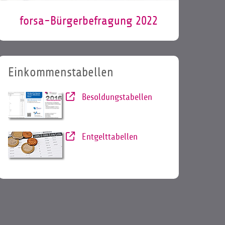
forsa-Bürgerbefragung 2022
Einkommenstabellen
Besoldungstabellen
Entgelttabellen