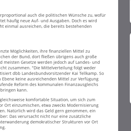
roportional auch die politischen Wünsche zu, wofür
et häufig neue Auf- und Ausgaben. Doch es wird
ht einmal ausreichen, die bereits bestehenden
e Möglichkeiten, ihre finanziellen Mittel zu
ichen der Bund, dort fließen übrigens auch große
nd meisten Gesetze werden jedoch auf Landes- und
cht zusammen. "Die Mittelverteilung folgt weder
tisiert dbb Landesbundvorsitzender Kai Tellkamp. So
 Ebene keine ausreichenden Mittel zur Verfügung
 laufende Reform des kommunalen Finanzausgleichs
rbringen kann.
rgleichsweise komfortable Situation, um sich zum
vor Ort einzumischen, etwa zwecks Modernisierung
en. Natürlich wird das Geld gern genommen, ein
Aber: Das verursacht nicht nur eine zusätzliche
nterwanderung demokratischer Strukturen vor Ort
ng.