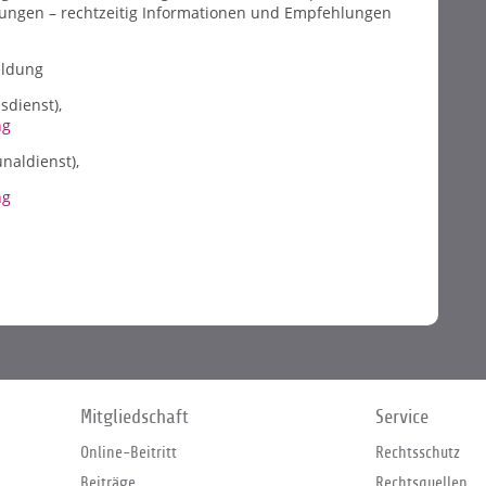
tungen – rechtzeitig Informationen und Empfehlungen
eldung
sdienst),
ng
naldienst),
ng
Mitgliedschaft
Service
Online-Beitritt
Rechtsschutz
Beiträge
Rechtsquellen