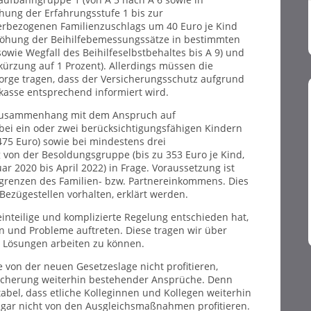
chung der Erfahrungsstufe 1 bis zur
erbezogenen Familienzuschlags um 40 Euro je Kind
rhöhung der Beihilfebemessungssätze in bestimmten
owie Wegfall des Beihilfeselbstbehaltes bis A 9) und
ürzung auf 1 Prozent). Allerdings müssen die
rge tragen, dass der Versicherungsschutz aufgrund
ekasse entsprechend informiert wird.
Zusammenhang mit dem Anspruch auf
ei ein oder zwei berücksichtigungsfähigen Kindern
475 Euro) sowie bei mindestens drei
von der Besoldungsgruppe (bis zu 353 Euro je Kind,
r 2020 bis April 2022) in Frage. Voraussetzung ist
-grenzen des Familien- bzw. Partnereinkommens. Dies
ezügestellen vorhalten, erklärt werden.
leinteilige und komplizierte Regelung entschieden hat,
en und Probleme auftreten. Diese tragen wir über
Lösungen arbeiten zu können.
 von der neuen Gesetzeslage nicht profitieren,
cherung weiterhin bestehender Ansprüche. Denn
abel, dass etliche Kolleginnen und Kollegen weiterhin
 gar nicht von den Ausgleichsmaßnahmen profitieren.