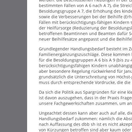
bestimmten Fällen von A 6 nach A 7), die Strei
Besoldungsgruppe A 7, die Erhöhung des kind
sowie die Verbesserungen bei der Beihilfe (E
Fällen mit berücksichtigungs-fähigen Kindern s
der Heilfürsorge (Reduzierung der Besoldungsk
betroffenen Beamtinnen und Beamten dafür So
neuer Beihilfesätze angepasst und die Beihilf
Grundlegender Handlungsbedarf besteht im 
Familienergänzungszuschläge. Diese kommen b
für die Besoldungsgruppen A 6 bis A 9 (bis zu 
berücksichtigungsfähigen Kindern unabhängig 
aber besondere Regelung rückwirkend für Janua
grundsätzlich die Unterschreitung von Höchst
muss durch entsprechende Vordrucke, die die B
Da sich die Politik aus Spargründen für eine k
ist davon auszugehen, dass in der Praxis Frag
unsere Fachgewerkschaften zusammen, um an 
Ungeachtet dessen kann aber auch auf alle, die
Handlungsbedarf zukommen: nämlich die Absi
nach Auffassung des dbb sh ist es nicht akzept
von Kürzungen betroffen sind aber kaum oder